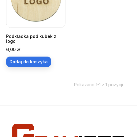
Podkładka pod kubek z
logo
Cena
6,00 zł
Dodaj do koszyka
Pokazano 1-1 z 1 pozycji